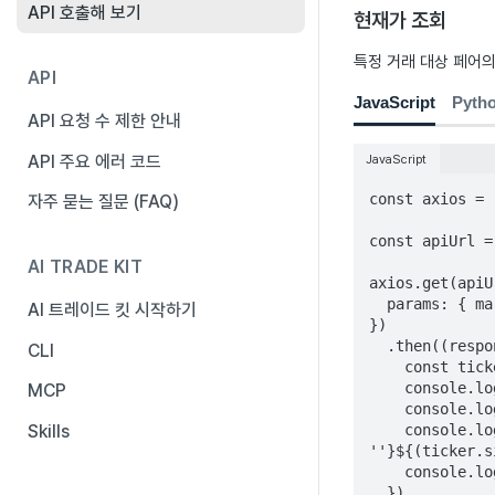
API 호출해 보기
현재가 조회
특정 거래 대상 페어의
API
JavaScript
Pyth
API 요청 수 제한 안내
API 주요 에러 코드
JavaScript
const axios = 
자주 묻는 질문 (FAQ)
const apiUrl =
AI TRADE KIT
axios.get(apiU
  params: { markets: 'KRW-BTC' }

AI 트레이드 킷 시작하기
})

  .then((response) => {

CLI
    const ticker = response.data[0];

    console.log(`거래 대상 페어: ${ticker.market}`);

MCP
    console.log(`현재가: ${Number(ticker.trade_price).toLocaleString()}원`);

    console.log(`전일 대비: ${ticker.signed_change_rate > 0 ? '+' : 
Skills
''}${(ticker.s
    console.log(`거래량(24h): ${ticker.acc_trade_volume_24h}`);

  })
