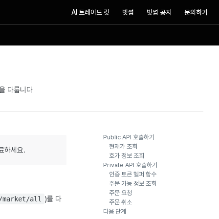
AI 트레이드 킷
빗썸
빗썸 공지
문의하기
과정을 다룹니다
Public API 호출하기
현재가 조회
완료하세요.
호가 정보 조회
Private API 호출하기
인증 토큰 헬퍼 함수
주문 가능 정보 조회
주문 요청
)를 다
/market/all
주문 취소
다음 단계