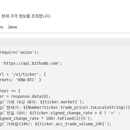
 현재 가격 정보를 조회합니다.
on
Java
require('axios');

 'https://api.bithumb.com';

rl + '/v1/ticker', {

igned_change_rate * 100).toFixed(2)}%`);
